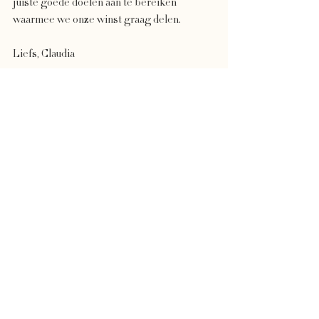
juiste goede doelen aan te bereiken 
waarmee we onze winst graag delen. 
Liefs, Claudia 
Opmerkingen
Plaats een opmerking...